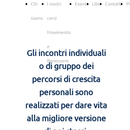
Chi
I nostri
Eventi
Libri
Contatti
Y
siamo
corsi
Movimento
e
Gli incontri individuali
Benessere
o di gruppo dei
percorsi di crescita
personali sono
realizzati per dare vita
alla migliore versione